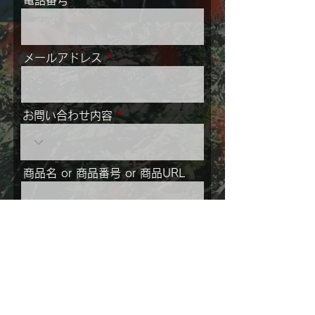
電話番号
る返品・キャンセルは承りかねます。
お問い合わせ・オーダーはwebからも承っ
ております。
商品名か商品番号を添えて、フォームよりお
メールアドレス
問合せくださいませ。
なお、商品は実店舗でも販売を行なっており
ます。
最新の在庫状況掲載に努めておりますが、お
お問い合わせ内容
問い合わせ時に売約済みの場合はご容赦くだ
さい。
商品名 or 商品番号 or 商品URL
メッセージ