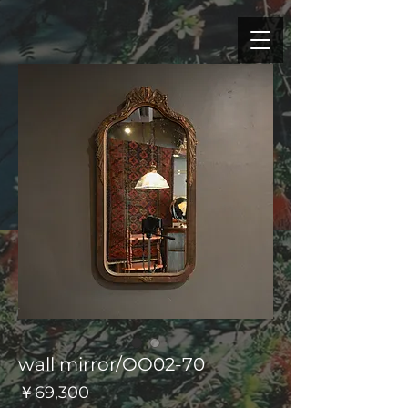
wall mirror/OO02-70
価
￥69,300