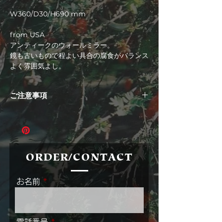
格
W360/D30/H690 mm
from USA
アンティークのウォールミラー。
鏡も古いもので程よい具合の腐食がバランス
よく雰囲気よし。
ご注意事項
プライスは全て消費税込です。配送の際は別
途送料がかかります。
お使いのモニター・PC環境等によって色味
が違って見えることをご了承ください。
当店の取り扱い商品は基本的に全て古いもの
ORDER/CONTACT
です。
写真や文章でお伝えしきれない経年のキズや
お名前
特徴などがございます。
ご不明点がありましたら必ずご入金いただく
前にお尋ねください。
ご入金手続き完了後は、お客さまご都合によ