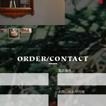
ORDER/CONTACT
電話番号
お問い合わせ内容