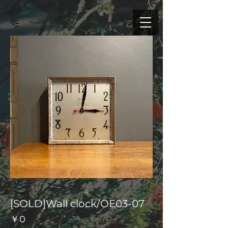
[SOLD]Wall clock/OE03-07
価
￥0