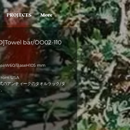
PROJECTS
More
D]Towel bar/OO02-110
aseW60/BaseH105 mm
 from USA
式のアンティークのタオルラック/タ
ー。