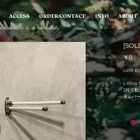
ACCESS
ORDER/CONTACT
INFO
ABOUT
[SOL
価
￥0
格
L495 B
c.1910s
2段可動
オルバ