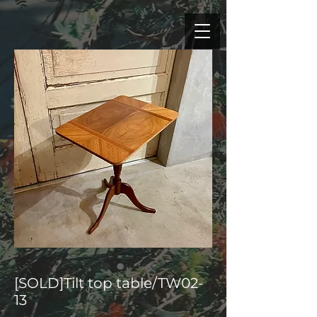
[SOLD]Tilt top table/TW02-
13