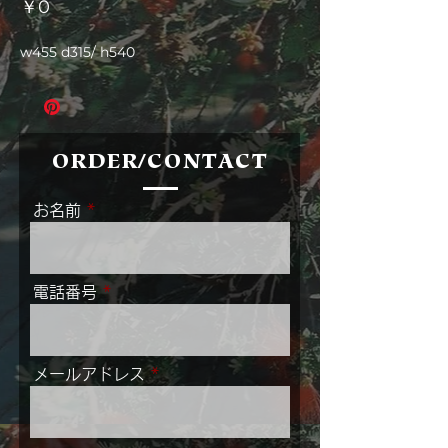
価
￥0
格
w455 d315/ h540
ORDER/CONTACT
お名前
電話番号
メールアドレス