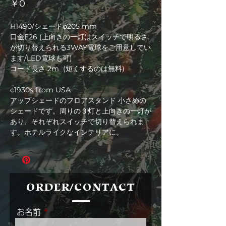
価
￥0
格
H1490/シェードφ205 mm
口金E26 (上向きの一灯はスイッチで明るさ
が切り替えられる3WAY電球をご用意してい
ます/LED電球も可)
コード長さ 2m (短くするのは無料)
c1930s from USA
アップシェードのフロアスタンド 小さめの
シェードです。周りの３灯と上向きの一灯が
あり、それぞれスイッチで切り替えられま
す。ホテルライクなインテリアに。
ORDER/CONTACT
お名前