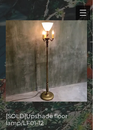
[SOLD]Upshade floor
lamp/LF01-12