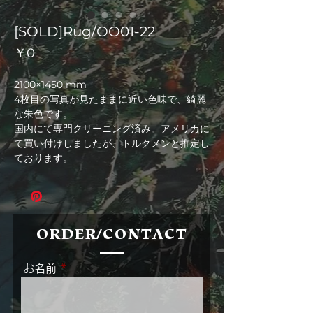
[SOLD]Rug/OO01-22
価
￥0
格
2100×1450 mm
4枚目の写真が見たままに近い色味で、綺麗
な朱色です。
国内にて専門クリーニング済み。アメリカに
て買い付けしましたが、トルクメンと推定し
ております。
ORDER/CONTACT
お名前