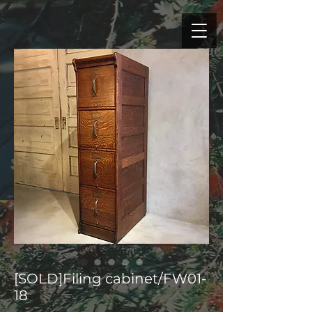
[SOLD]Filing cabinet/FW01-
18