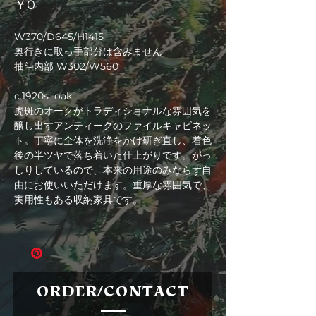
価
￥0
格
W370/D645/H1415
奥行きに取っ手部分は含みません
抽斗内部 W302/W560
c.1920s oak
虎斑のオークがトラディショナルな雰囲気を
醸し出すアンティークのファイルキャビネッ
ト。丁寧に全体を洗浄をかけ研ぎ直し、着色
後の半ツヤで落ち着いた仕上がりです。がっ
しりしているので、本来の用途のみならず自
由にお使いいただけます。重厚な雰囲気で、
実用性もある収納家具です。
ORDER/CONTACT