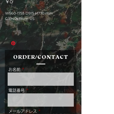
価
￥0
格
W560-1755 D915 H770 mm
C.1940s from US
ORDER/CONTACT
お名前
電話番号
メールアドレス