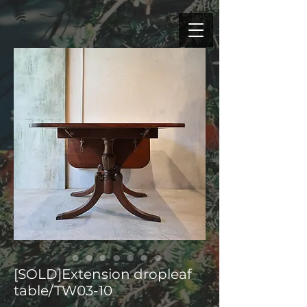
[SOLD]Extension dropleaf
table/TW03-10