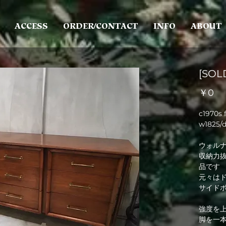
ACCESS
ORDER/CONTACT
INFO
ABOUT
[SOL
価
￥0
格
c1970s
w1825/
ウォル
収納力
品です
元々は
サイド
強度を
脚を一