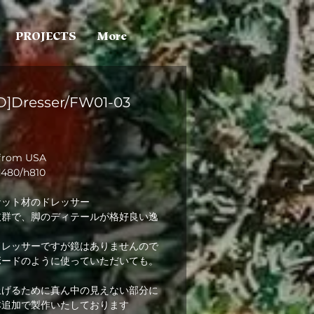
PROJECTS
More
D]Dresser/FW01-03
 from USA
d480/h810
ナット材のドレッサー
抜群で、脚のディテールが格好良い逸
ドレッサーですが鏡はありませんので
ボードのように使っていただいても。
上げるために真ん中の見えない部分に
本追加で製作いたしております