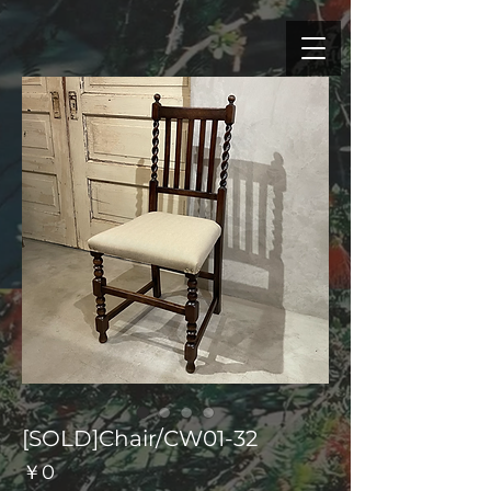
[SOLD]Chair/CW01-32
価
￥0