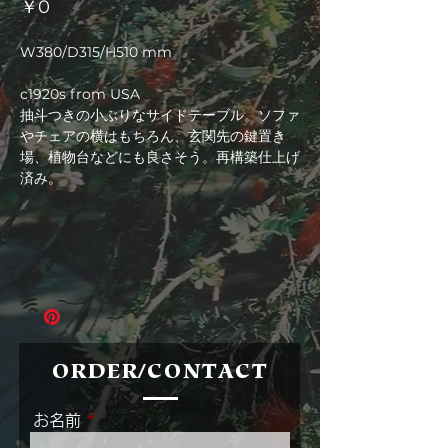
価
￥0
格
W380/D315/H510 mm
c1920s from USA
抽斗つきの小ぶりなサイドテーブル。ソファ
やチェアの横はもちろん、玄関先の鍵置き
場、植物台などにも良さそう。再構築仕上げ
済み。
ORDER/CONTACT
お名前