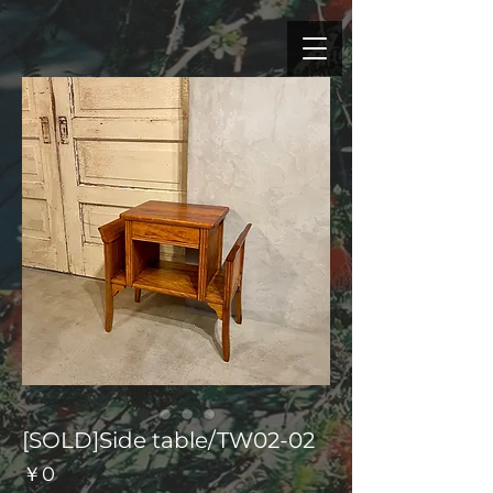
[SOLD]Side table/TW02-02
価
￥0