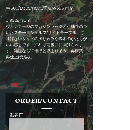
格
W600/D305/H570/天板W395 mm
c1950s from
ヴィンテージのマガジンラックと小抽斗のつ
いたスモールシェルフ/サイドテーブル。さ
りげないサイドの掘り込みや隅木のかたちが
いい感じです。抽斗は前後共に開けられま
す。雑誌なら10冊ほど収まりそう。再構築、
再仕上げ済み。
ORDER/CONTACT
お名前