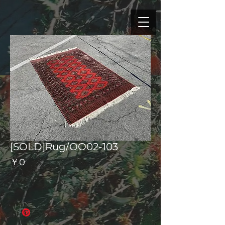
[SOLD]Rug/OO02-103
価
￥0
格