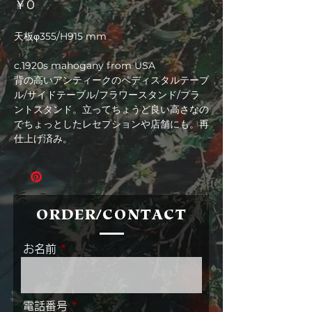
価
￥0
格
天板φ355/H915 mm
c.1920s mahogany from USA
背の高いアンティークのペディスタルテーブ
ル/サイドテーブル/フラワースタンド/プラ
ントスタンド。立ってちょうど良い高さなの
でちょっとしたレセプションや店舗にも。再
仕上げ済み。
ORDER/CONTACT
お名前
電話番号