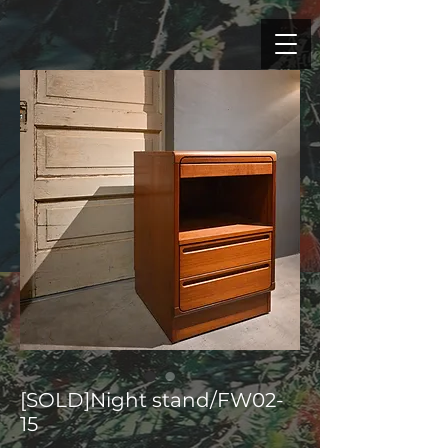
[SOLD]Night stand/FW02-
15