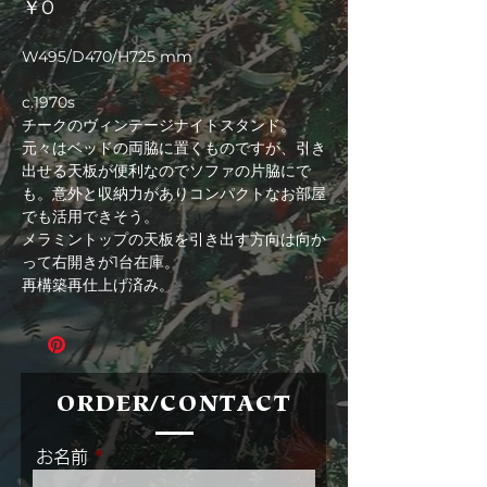
価
￥0
格
W495/D470/H725 mm
c.1970s
チークのヴィンテージナイトスタンド。
元々はベッドの両脇に置くものですが、引き
出せる天板が便利なのでソファの片脇にで
も。意外と収納力がありコンパクトなお部屋
でも活用できそう。
メラミントップの天板を引き出す方向は向か
って右開きが1台在庫。
再構築再仕上げ済み。
ORDER/CONTACT
お名前