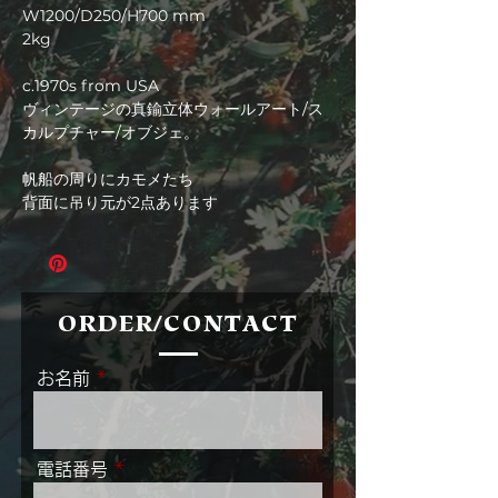
W1200/D250/H700 mm
2kg
c.1970s from USA
ヴィンテージの真鍮立体ウォールアート/ス
カルプチャー/オブジェ。
帆船の周りにカモメたち
背面に吊り元が2点あります
ORDER/CONTACT
お名前
電話番号