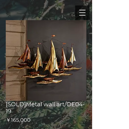
[SOLD]Metal wall art/OE04-
19
価
￥165,000
格