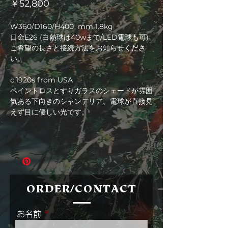
価
￥52,800
格
W360/D160/H400 mm 1.8kg
口金E26 (白熱球は40wまで/LED電球も可)
ご希望の長さと接続方法をお知らせくださ
い。
c.1920s from USA
ペイントロスとすりガラスのシェードが雰囲
気ある下向きのシャンデリア。電球が直接見
えず目に優しい光です。
ORDER/CONTACT
お名前