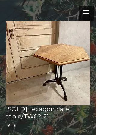
[SOLD]Hexagon cafe
table/TW02-21
価
￥0
格