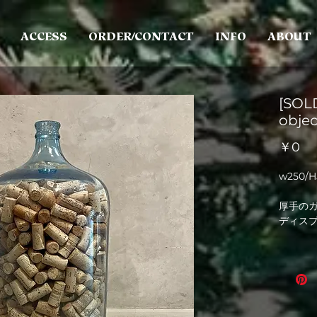
ACCESS
ORDER/CONTACT
INFO
ABOUT
[SOLD
objec
価
￥0
格
w250/
厚手の
ディス