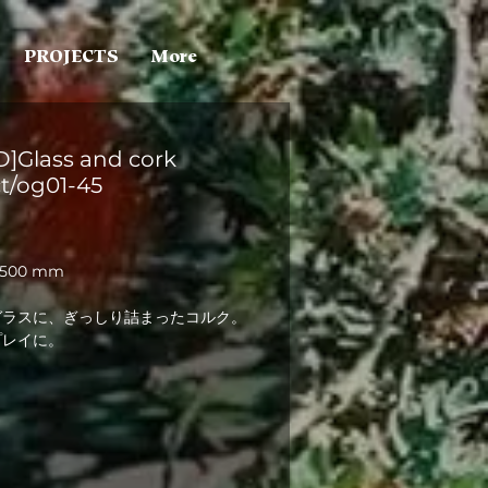
PROJECTS
More
]Glass and cork
t/og01-45
H500 mm
ガラスに、ぎっしり詰まったコルク。
プレイに。