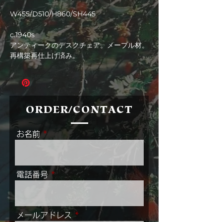
格
W455/D510/H860/SH445
c.1940s
アンティークのデスクチェア。メープル材。
再構築再仕上げ済み。
ORDER/CONTACT
お名前
電話番号
メールアドレス