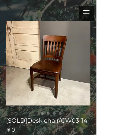
[SOLD]Desk chair/CW03-14
価
￥0