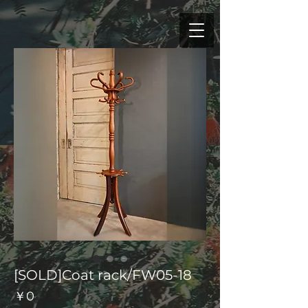
[SOLD]Coat rack/FW05-18
価
￥0