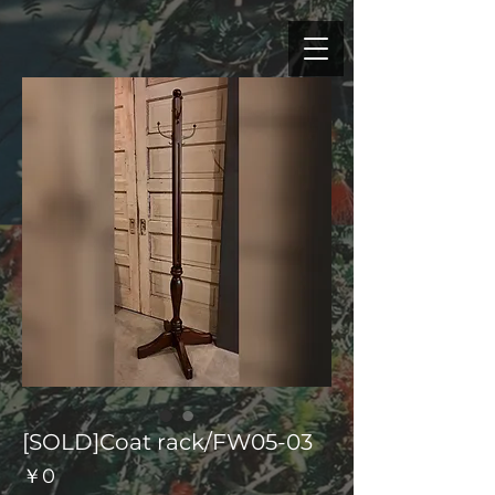
[SOLD]Coat rack/FW05-03
価
￥0