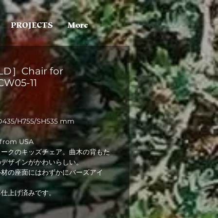
PROJECTS
More
D］Chair for
/CW05-11
435/H755/SH535 mm
s from USA
ィークのキッズチェア。曲木の背もた
のデザインがかわいらしい。
ル材の座面にはわずかにバーズアイ
再仕上げ済みです。