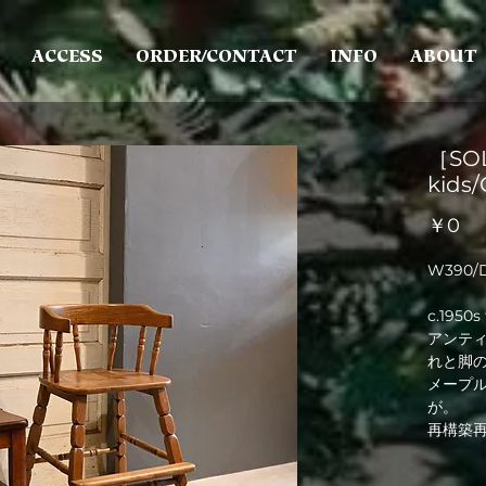
ACCESS
ORDER/CONTACT
INFO
ABOUT
［SOL
kids
価
￥0
格
W390/D
c.1950
アンテ
れと脚
メープ
が。
再構築