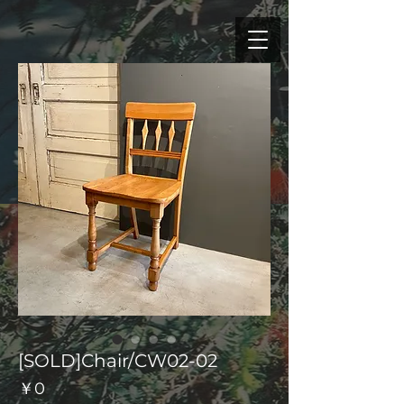
[SOLD]Chair/CW02-02
価
￥0