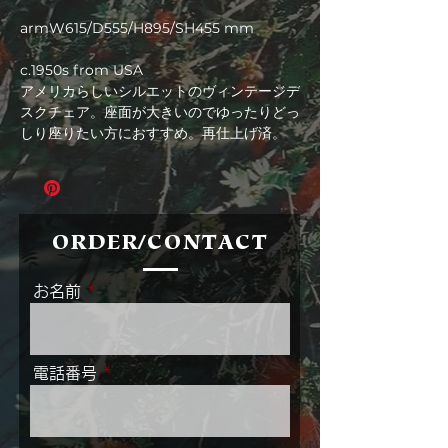
格
armW615/D555/H895/SH455 mm
c.1950s from USA
アメリカらしいシルエットのヴィンテージデ
スクチェア。座面が大きいのでゆったりどっ
しり座りたい方におすすめ。再仕上げ済。
ORDER/CONTACT
お名前
電話番号