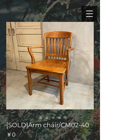
[SOLD]Arm chair/CM02-40
価
￥0