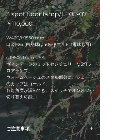
3 spot floor lamp/LF05-07
価
￥110,000
格
W400/H1550 mm
口金E26 (白熱球は40wまで/LED電球も可)
c.1950s from USA
ヴィンテージのミッドセンチュリーな3灯フ
ロアランプ。
ウォームベージュのメタル部分に、シェード
のカップはゴールド。
各灯角度が調節でき、スイッチでオンオフが
切り替え可能。
ご注意事項