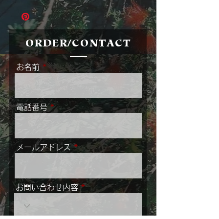
プライスは全て消費税込です。配送の際は別
途送料がかかります。
お使いのモニター・PC環境等によって色味
が違って見えることをご了承ください。
当店の取り扱い商品は基本的に全て古いもの
ORDER/CONTACT
です。
写真や文章でお伝えしきれない経年のキズや
お名前
特徴などがございます。
ご不明点がありましたら必ずご入金いただく
前にお尋ねください。
ご入金手続き完了後は、お客さまご都合によ
電話番号
る返品・キャンセルは承りかねます。
お問い合わせ・オーダーはwebからも承っ
ております。
商品名か商品番号を添えて、フォームよりお
メールアドレス
問合せくださいませ。
なお、商品は実店舗でも販売を行なっており
ます。
最新の在庫状況掲載に努めておりますが、お
お問い合わせ内容
問い合わせ時に売約済みの場合はご容赦くだ
さい。