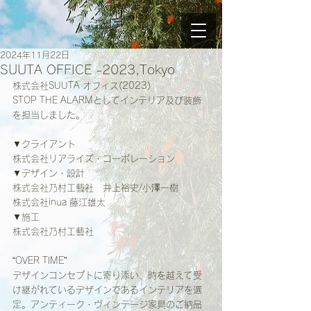
2024年11月22日
SUUTA OFFICE -2023,Tokyo
株式会社SUUTA オフィス(2023)
STOP THE ALARMとしてインテリア及び装飾
を担当しました。
▼クライアント
株式会社リアライズ・コーポレーション
▼デザイン・設計
株式会社乃村工藝社　井上裕史/小澤一樹
株式会社inua 藤江雄太
▼施工
株式会社乃村工藝社
“OVER TIME”
デザインコンセプトに寄り添い、時を越えて受
け継がれているデザインであるインテリアを選
定。アンティーク・ヴィンテージ家具のご納品