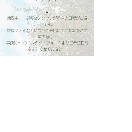
●
期間中、一部弊店スタッフが不在の日程がござ
います。
家具や照明などについて来店にてご相談をご希
望の際は、
事前にHPのコンタクトフォームよりご希望日時
をお知らせください。
●Access
東急田園都市線 桜新町駅から 徒歩10分
東急世田谷線 上町駅から 徒歩15分 
小田急線経堂駅・田園都市線駒澤大学駅から 自
転車10分 
弦巻3丁目　バス停から徒歩5分 (渋谷駅・目黒
駅・都立大学駅方面からお乗りいただけます)
●Attention
発熱のある方、体調の優れない方はご来場をお
控えください。
混み合いましたら入場をお待ちいただくことも