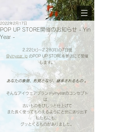
2022年2月17日
POP UP STORE開催のお知らせ - Yin
Year -
2.22(火)〜2.28(月)の7日間
@yinyear_jp
 のPOP UP STOREを弊店にて開催
します。
あなたの象徴、形見となり、継承されるもの 。
そんなアイウェアブランドyinyearのコンセプト
は、
古いものをぴしっと仕上げて
また長く使ってもらえるようにと世に送り出す
私たちにも、
グッとくるものがありました。