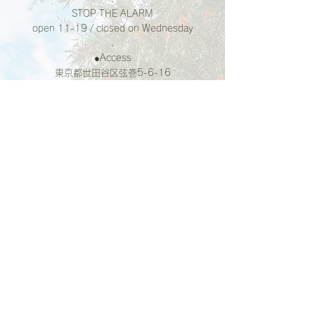
STOP THE ALARM
open 11-19 / closed on Wednesday
.
●Access
東京都世田谷区弦巻5-6-16
東急田園都市線 桜新町駅から 徒歩10分
東急世田谷線 上町駅から 徒歩15分 
小田急線経堂駅・田園都市線駒沢大学駅から 自
転車10分 
弦巻3丁目　バス停から徒歩5分 
(渋谷駅・目黒駅・都立大学駅方面からお乗りい
ただけます)
.
●Attention
発熱のある方、体調の優れない方はご来場をお
控えください。
混み合いましたら入場をお待ちいただくことも
あるかと思います。
入店の際には手指の消毒、マスクの着用をお願
いします。