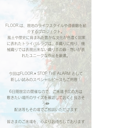
FLOOR.は、現地のライフスタイルや価値観を紹
介するプロジェクト。
 風土や歴史に育まれた豊かな文化が色濃く図案
に表れたトライバルラグは、手織りに拘り、機
械織りでは表現出来ない織り手の癖・想いが表
れたユニークな作品を厳選。
今回はFLOOR.× STOP THE ALARM として
新しい試みのスペシャルピースもご用意！
6日間限定の開催なので、ご来場予定の方は
敷きたい場所のサイズを確認しておくと良さそ
う✏️
配送等もその場でご相談いただけます
皆さまのご来場を、心よりお待ちしております
.