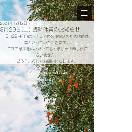
2021年12月2日
8月29日(土) 臨時休業のお知らせ
8月29日(土)は店内にてmovie撮影のため臨時休
業とさせていただきます。
ご来店予定をいただいておりましたら申し訳ご
ざいません。
どうぞよろしくお願いいたします。
©
2019-2026
, STOP THE ALARM