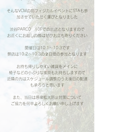
そんなVCMの初フィジカルイベントにSTAも参
加させていただく運びとなりました
渋谷PARCO　10Fでの出店となりますので
お近くにお越しの際はぜひお立ち寄りください
開催日は10.1〜10.3です
弊店は10.2〜10.3の２日間の参加となります
お持ち帰りしやすい雑貨をメインに
椅子などの小ぶりな家具もお持ちしますので
近隣の方はスケジュール調整のうえ後日の配達
も承ろうと思います
また、当日は感染拡大防止対策について
ご協力を何卒よろしくお願い申し上げます