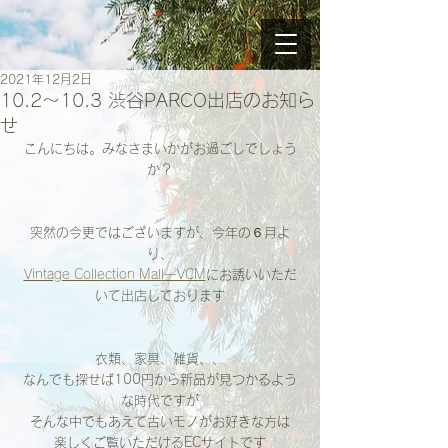
2021年12月2日
10.2〜10.3 渋谷PARCO出店のお知ら
せ
こんにちは。みなさまいかがお過ごしでしょう
か？
突然の今更ではございますが、今年の６月よ
り、
Vintage Collection MallーVCM
にお誘いいただ
いて出店しております
衣類、家具、雑貨、、
なんでも探せば100円から新品が見つかるよう
な時代ですが
そんな中でもあえて古いモノがお好きな方は
楽しくご覧いただけるECサイトです