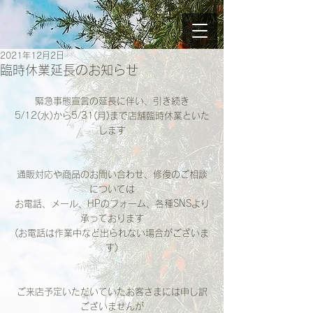
2021年12月2日
臨時休業延長のお知らせ
緊急事態宣言の延長に伴い、引き続き
5/12(水)から5/31(月)まで店舗臨時休業といた
します
通販対応や商品のお問い合わせ、修復のご相談
については
お電話、メール、HPのフォーム、各種SNSより
承っております
(お電話は作業中など出られない場合がございま
す)
ご来店予定いただいていたお客さまには申し訳
ございませんが